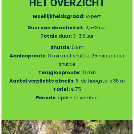
HET OVERZICHT
Moeilijkheidsgraad:
Expert
Duur van de activiteit:
2,5–3 uur
Totale duur:
3–3,5 uur
Shuttle:
6 km
Aanlooproute:
0 min met shuttle, 25 min zonder
shuttle
Teruglooproute:
10 min
Aantal verplichte abseils:
6, de hoogste is 35 m
Tarief:
€75
Periode:
april – november