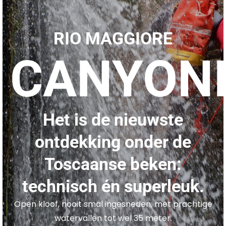
RIO MAGGIORE
CANYON
Het is de nieuwste
ontdekking onder de
Toscaanse beken:
technisch én superleuk.
Open kloof, nooit smal ingesneden, met prachtige
watervallen tot wel 35 meter.