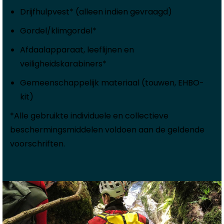
Drijfhulpvest* (alleen indien gevraagd)
Gordel/klimgordel*
Afdaalapparaat, leeflijnen en
veiligheidskarabiners*
Gemeenschappelijk materiaal (touwen, EHBO-
kit)
*Alle gebruikte individuele en collectieve
beschermingsmiddelen voldoen aan de geldende
voorschriften.