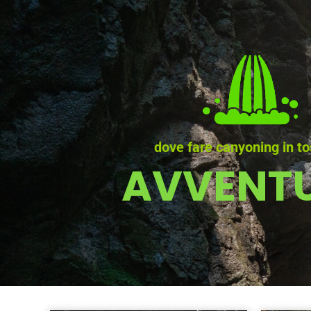
dove fare canyoning in t
AVVENT