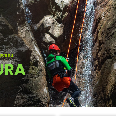
oscana
URA