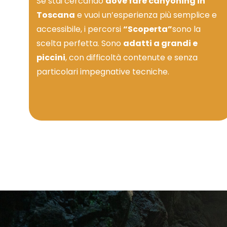
Se stai cercando
dove fare canyoning in
Toscana
e vuoi un’esperienza più semplice e
accessibile, i percorsi
“Scoperta”
sono la
scelta perfetta. Sono
adatti a grandi e
piccini
, con difficoltà contenute e senza
particolari impegnative tecniche.