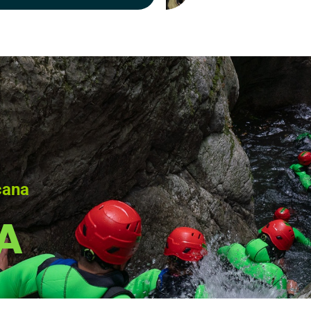
cana
A