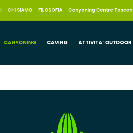
I
CHI SIAMO
FILOSOFIA
Canyoning Centre Toscan
CANYONING
CAVING
ATTIVITA’ OUTDOOR
L'AVVENTURA , IL NOSTRO MODO DI VIVERE LA
NATURA .
Scopri sotto le caratteristiche di questi percorsi.