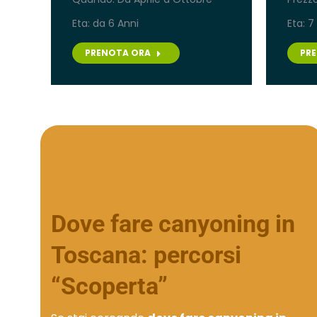
Eta: da 6 Anni
Eta: 7
PRENOTA ORA
PR
Dove fare canyoning in
Toscana: percorsi
“Scoperta”