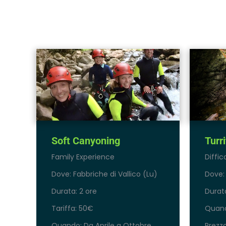
Soft Canyoning
Turr
Family Experience
Diffic
Dove: Fabbriche di Vallico (Lu)
Dove: 
Durata: 2 ore
Durata
Tariffa: 50€
Quand
Quando: Da Aprile a Ottobre
Prezz