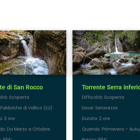
ite di San Rocco
Torrente Serra inferi
oltà: Scoperta
Difficoltà: Scoperta
Fabbriche di Vallico (LU)
Dove: Seravezza
: 3 ore
Durata: 2 ore
o: Da Marzo a Ottobre
Quando: Primavera – Aut
o: 55€
Prezzo: 65€