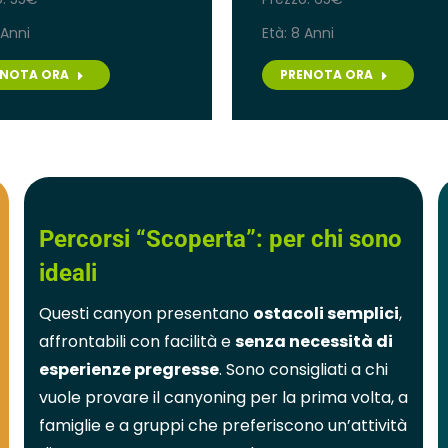
 Anni
Età: 8 Anni
ENOTA ORA
PRENOTA ORA
Percorsi “Scoperta”: per chi sono
ideali
Questi canyon presentano
ostacoli semplici
,
affrontabili con facilità e
senza necessità di
esperienze pregresse
. Sono consigliati a chi
vuole provare il canyoning per la prima volta, a
famiglie e a gruppi che preferiscono un’attività