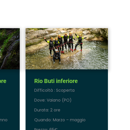
ore
Rio Buti inferiore
Difficoltà : Scoperta
Dove: Vaiano (PO)
Durata: 2 ore
unno
Quando: Marzo – maggio
Prezzo: 65€