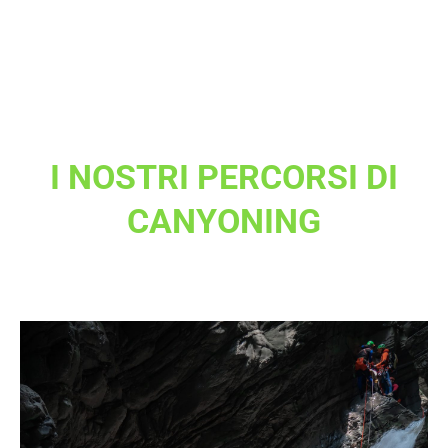
I NOSTRI PERCORSI DI
CANYONING
in toscana e non solo..