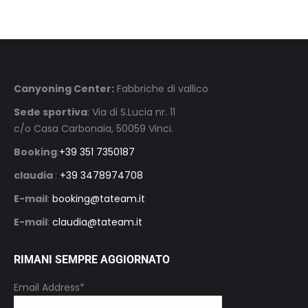
Canyoning Center:
Fabbriche di vallico
Sede sportiva
: Via di S.Lucia nr. 11
c/o Casa Carbonaia, 50059 Vinci.
Booking
:
+39 351 7350187
claudia
:
+39 3478974708
E-mail
:
booking@tateam.it
E-mail
:
claudia@tateam.it
RIMANI SEMPRE AGGIORNATO
Email Address*