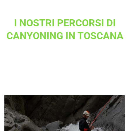
I NOSTRI PERCORSI DI
CANYONING IN TOSCANA
La Toscana è il luogo perfetto per provare un
esperienza di canyoning, tanti i percorsi per tutte le
difficolta…
Scopri il percorso di canyoning piu’ adatto a te