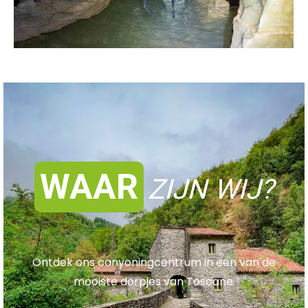
WAAR
ZIJN WIJ?
Ontdek ons canyoningcentrum in een van de
mooiste dorpjes van Toscane.