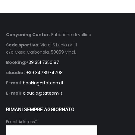
Canyoning Center:
Fabbriche di vallico
Sede sportiva
: Via di S.Lucia nr. 11
c/o Casa Carbonaia, 50059 Vinci.
Booking
:
+39 351 7350187
claudia
:
+39 3478974708
E-mail
:
booking@tateam.it
E-mail
:
claudia@tateam.it
RIMANI SEMPRE AGGIORNATO
Email Address*