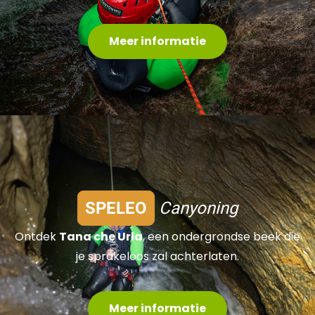
Meer informatie
SPELEO
Canyoning
Ontdek
Tana che Urla
, een ondergrondse beek die
je sprakeloos zal achterlaten.
Meer informatie