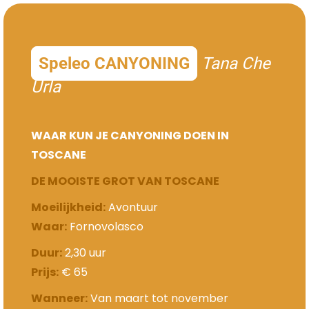
Speleo CANYONING
Tana Che
Urla
WAAR KUN JE CANYONING DOEN IN
TOSCANE
DE MOOISTE GROT VAN TOSCANE
Moeilijkheid:
Avontuur
Waar:
Fornovolasco
Duur:
2,30 uur
Prijs:
€ 65
Wanneer:
Van maart tot november