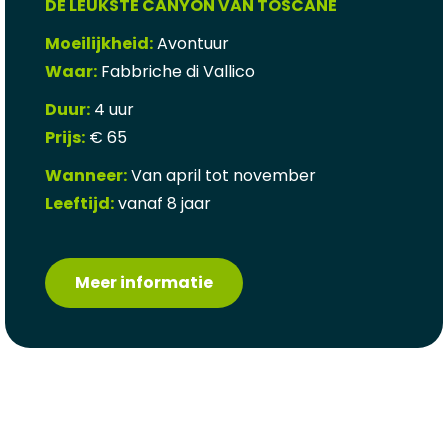
DE LEUKSTE CANYON VAN TOSCANE
Moeilijkheid:
Avontuur
Waar:
Fabbriche di Vallico
Duur:
4 uur
Prijs:
€ 65
Wanneer:
Van april tot november
Leeftijd:
vanaf 8 jaar
Meer informatie