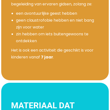
begeleiding van ervaren gidsen, zolang ze:
een avontuurlijke geest hebben
geen claustrofobie hebben en niet bang
zijn voor water
zin hebben om iets buitengewoons te
ontdekken
Het is ook een activiteit die geschikt is voor
kinderen vanaf
7 jaar
.
MATERIAAL DAT