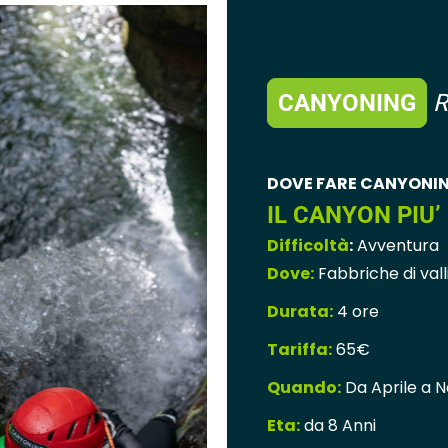
CANYONING
R
DOVE FARE CANYONIN
IL CANYON PIU
Difficoltà
:
Avventura
Dove:
Fabbriche di vall
Durata:
4 ore
Tariffa:
65€
Quando:
Da Aprile a 
Eta:
da 8 Anni