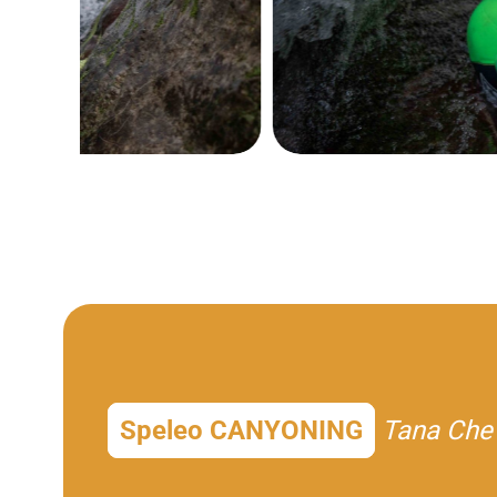
Speleo CANYONING
Tana Che 