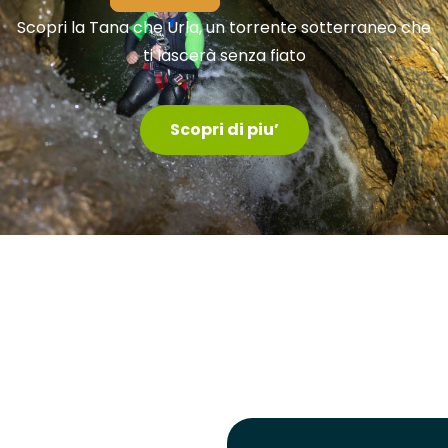
Scopri la Tana che Urla, un torrente sotterraneo che
ti lascerà senza fiato
Scopri di piu’