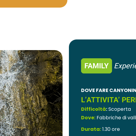
FAMILY
Experi
DOVE FARE CANYONIN
L’ATTIVITA’ PE
Difficoltà
:
Scoperta
Dove:
Fabbriche di vall
Durata:
1.30 ore