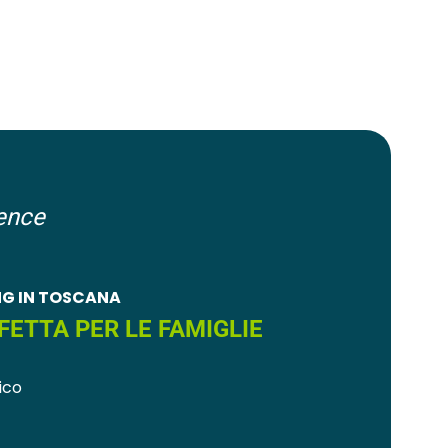
ence
G IN TOSCANA
RFETTA PER LE FAMIGLIE
ico