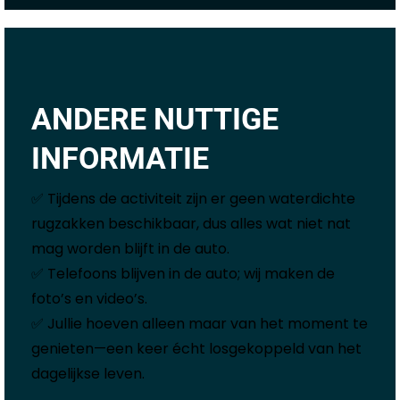
ANDERE NUTTIGE
INFORMATIE
✅ Tijdens de activiteit zijn er geen waterdichte
rugzakken beschikbaar, dus alles wat niet nat
mag worden blijft in de auto.
✅ Telefoons blijven in de auto; wij maken de
foto’s en video’s.
✅ Jullie hoeven alleen maar van het moment te
genieten—een keer écht losgekoppeld van het
dagelijkse leven.