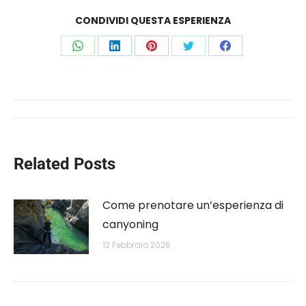
CONDIVIDI QUESTA ESPERIENZA
Share
Share
Share
Share
Share
on
on
on
on
on
WhatsApp
LinkedIn
Pinterest
Twitter
Facebook
Post
navigation
Related Posts
Come prenotare un’esperienza di
canyoning
12 Febbraio 2026