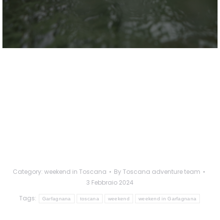
weekend in Garfagnana weekend in
Garfagnana weekend in Garfagnana
weekend in Garfagnana weekend in
Garfagnana
Category:
weekend in Toscana
By
Toscana adventure team
3 Febbraio 2024
Tags:
Garfagnana
toscana
weekend
weekend in Garfagnana