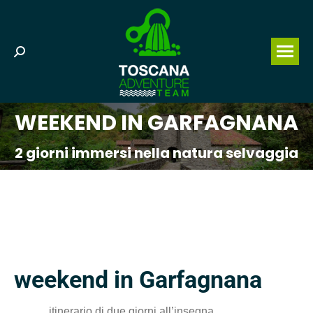
Search:
WEEKEND IN GARFAGNANA
You are here:
2 giorni immersi nella natura selvaggia
weekend in Garfagnana
itinerario di due giorni all’insegna