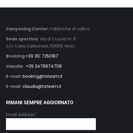
Canyoning Center:
Fabbriche di vallico
Sede sportiva
: Via di S.Lucia nr. 11
c/o Casa Carbonaia, 50059 Vinci.
Booking
:
+39 351 7350187
claudia
:
+39 3478974708
E-mail
:
booking@tateam.it
E-mail
:
claudia@tateam.it
RIMANI SEMPRE AGGIORNATO
Email Address*