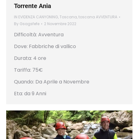
Torrente Ania
IN EVIDENZA CANYONING
,
Toscana
,
toscana AVVENTURA
By
Gsagsfefe
2 Novembre 2022
Difficoltà: Avventura
Dove: Fabbriche di vallico
Durata: 4 ore
Tariffa: 75€
Quando: Da Aprile a Novembre
Eta: da 9 Anni