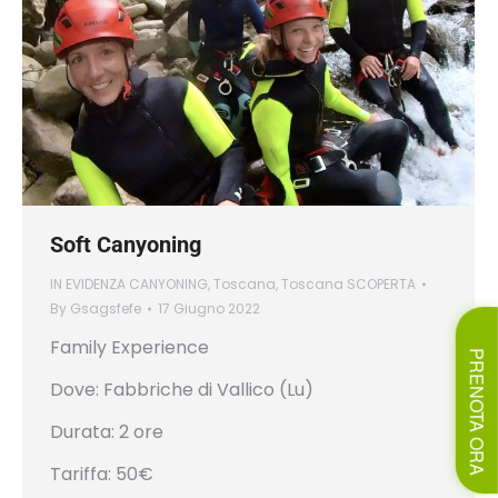
Soft Canyoning
IN EVIDENZA CANYONING
,
Toscana
,
Toscana SCOPERTA
By
Gsagsfefe
17 Giugno 2022
Family Experience
PRENOTA ORA
Dove: Fabbriche di Vallico (Lu)
Durata: 2 ore
Tariffa: 50€