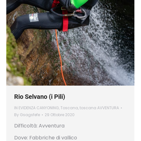
Rio Selvano (i Pili)
IN EVIDENZA CANYONING
,
Toscana
,
toscana AVVENTURA
By
Gsagsfefe
29 Ottobre 2020
Difficoltà: Avventura
Dove: Fabbriche di vallico