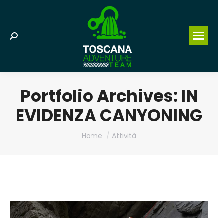
Search:
Portfolio Archives:
IN
EVIDENZA CANYONING
You are here:
Home
Attività