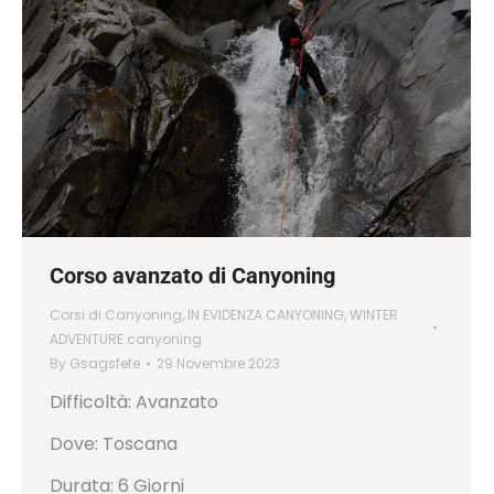
Corso avanzato di Canyoning
Corsi di Canyoning
,
IN EVIDENZA CANYONING
,
WINTER
ADVENTURE canyoning
By
Gsagsfefe
29 Novembre 2023
Difficoltà: Avanzato
Dove: Toscana
Durata: 6 Giorni