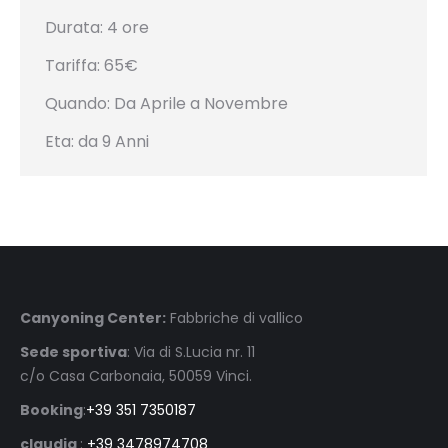
Durata: 4 ore
Tariffa: 65€
Quando: Da Aprile a Novembre
Eta: da 9 Anni
Canyoning Center:
Fabbriche di vallico
Sede sportiva
: Via di S.Lucia nr. 11
c/o Casa Carbonaia, 50059 Vinci.
Booking
:
+39 351 7350187
claudia
:
+39 3478974708