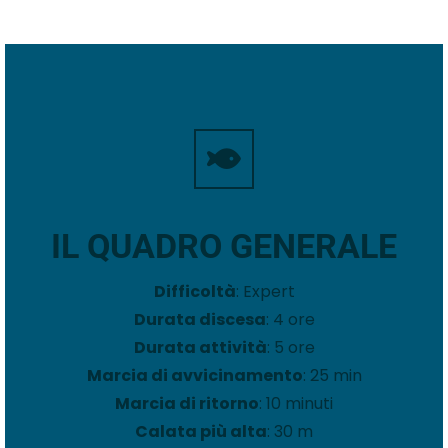
IL QUADRO GENERALE
Difficoltà
: Expert
Durata discesa
: 4 ore
Durata attività
: 5 ore
Marcia di avvicinamento
: 25 min
Marcia di ritorno
: 10 minuti
Calata più alta
: 30 m