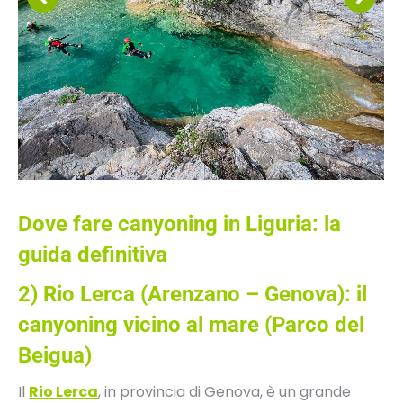
Dove fare canyoning in Liguria: la
guida definitiva
2)
Rio Lerca
(Arenzano – Genova): il
canyoning vicino al mare (Parco del
Beigua)
Il
Rio Lerca
, in provincia di Genova, è un grande