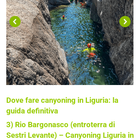
Dove fare canyoning in Liguria: la
guida definitiva
3)
Rio Bargonasco
(entroterra di
Sestri Levante) – Canyoning Liguria in