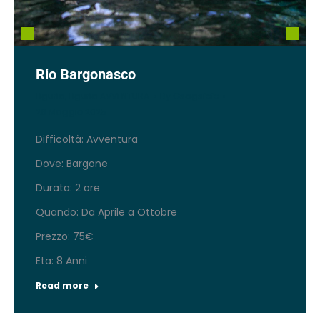
Rio Bargonasco
Liguria
,
Liguria AVVENTURA
By
Gsagsfefe
26 Maggio 2025
Difficoltà: Avventura
Dove: Bargone
Durata: 2 ore
Quando: Da Aprile a Ottobre
Prezzo: 75€
Eta: 8 Anni
Read more