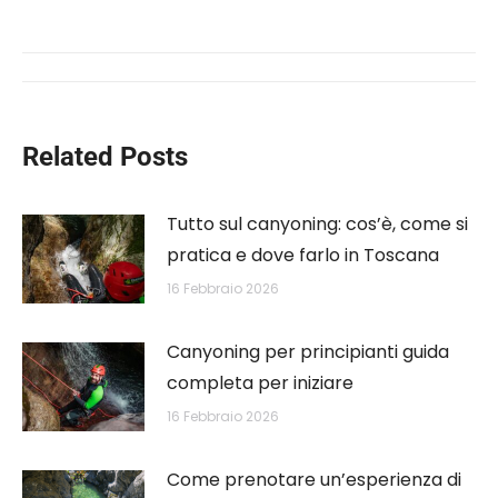
on
on
on
on
on
WhatsApp
LinkedIn
Pinterest
Twitter
Facebook
Post
navigation
Related Posts
Tutto sul canyoning: cos’è, come si
pratica e dove farlo in Toscana
16 Febbraio 2026
Canyoning per principianti guida
completa per iniziare
16 Febbraio 2026
Come prenotare un’esperienza di