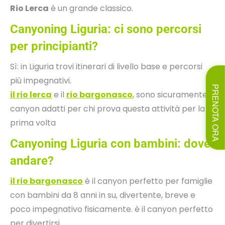
Rio Lerca
è un grande classico.
Canyoning Liguria: ci sono percorsi
per principianti?
Sì: in Liguria trovi itinerari di livello base e percorsi
più impegnativi.
PRENOTA ORA
il rio lerca
e il
rio bargonasco
, sono sicuramente i
canyon adatti per chi prova questa attività per la
prima volta
Canyoning Liguria con bambini: dove
andare?
il rio bargonasco
è il canyon perfetto per famiglie
con bambini da 8 anni in su, divertente, breve e
poco impegnativo fisicamente. è il canyon perfetto
per divertirsi.