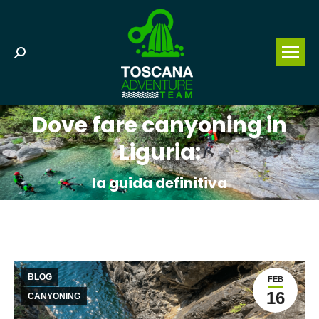
Search:
Dove fare canyoning in
Liguria:
You are here:
la guida definitiva
BLOG
FEB
16
CANYONING