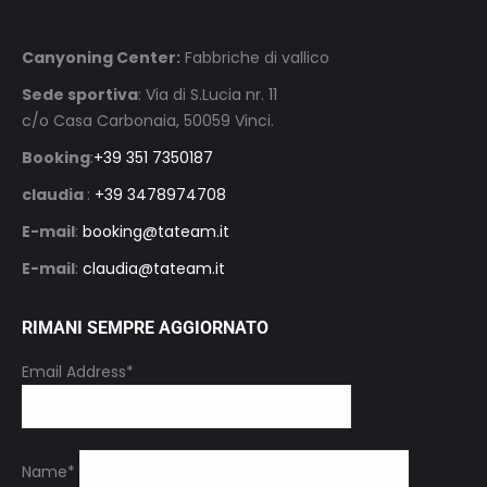
Canyoning Center:
Fabbriche di vallico
Sede sportiva
: Via di S.Lucia nr. 11
c/o Casa Carbonaia, 50059 Vinci.
Booking
:
+39 351 7350187
claudia
:
+39 3478974708
E-mail
:
booking@tateam.it
E-mail
:
claudia@tateam.it
RIMANI SEMPRE AGGIORNATO
Email Address*
Name*