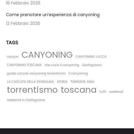
16 Febbraio 2026
Come prenotare un’esperienza di canyoning
12 Febbraio 2026
TAGS
CANYONING
canyon
CANYONING LUCCA
CANYONING TOSCANA
che cos'è il canyoning
Garfagnana
guida canyon canyoning torrentismo
Il canyoning
LA CASCATA DELLA PENDOLINA
STORIA
TORRENTE ANIA
torrentismo
toscana
tuffi
weekend
weekend in Garfagnana