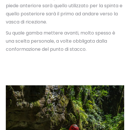
piede anteriore sarà quello utilizzato per la spinta e
quello posteriore sarà il primo ad andare verso la
vasca di ricezione.
Su quale gamba mettere avanti, molto spesso è
una scelta personale, a volte obbligata dalla
conformazione del punto di stacco.