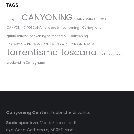
TAGS
CANYONING
canyon
CANYONING LUCCA
CANYONING TOSCANA
che cos'è il canyoning
Garfagnana
guida canyon canyoning torrentismo
Il canyoning
LA CASCATA DELLA PENDOLINA
STORIA
TORRENTE ANIA
torrentismo
toscana
tuffi
weekend
weekend in Garfagnana
Canyoning Center:
Fabbriche di vallico
Sede sportiva
: Via di S.Lucia nr. 11
c/o Casa Carbonaia, 50059 Vinci.