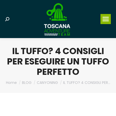
Search:
IL TUFFO? 4 CONSIGLI
PER ESEGUIRE UN TUFFO
PERFETTO
You are here:
Home
BLOG
CANYONING
IL TUFFO? 4 CONSIGLI PER…