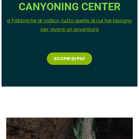
CANYONING CENTER
a Fabbriche di Vallico, tutto quello di cui hai bisogno
per vivere un avventura
SCOPRI DI PIU’